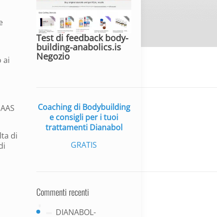
e
Test di feedback body-
building-anabolics.is
Negozio
 ai
Coaching di Bodybuilding
 AAS
e consigli per i tuoi
trattamenti Dianabol
ta di
GRATIS
di
Commenti recenti
DIANABOL-