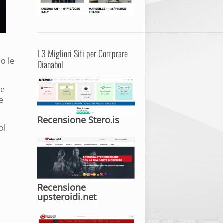
I 3 Migliori Siti per Comprare
o le
Dianabol
te
e
Recensione Stero.is
ol
Recensione
upsteroidi.net