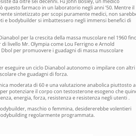
ste da oltre sei decenni. Fu John Bosley, un medico
ò questo farmaco in un laboratorio negli anni ’50. Mentre il
mente sintetizzato per scopi puramente medici, non sarebb
i e bodybuilder si imbattessero negli immensi benefici di
Dianabol per la crescita della massa muscolare nel 1960 fino
 di livello Mr. Olympia come Lou Ferrigno e Arnold
o Dbol per promuovere i guadagni di massa muscolare
er eseguire un ciclo Dianabol autonomo o impilare con altri
scolare che guadagni di forza.
ica moderata di 60 e una valutazione anabolica piuttosto al
 per potenziare il corpo con testosterone esogeno che quin
tenza, energia, forza, resistenza e resistenza negli utenti .
bodybuilder, maschio o femmina, desidererebbe volentieri
 bodybuilding regolarmente programmata.