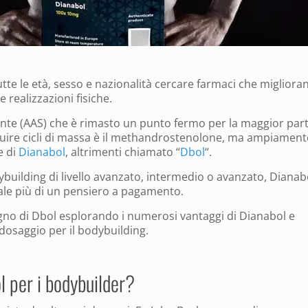
utte le età, sesso e nazionalità cercare farmaci che miglioran
e realizzazioni fisiche.
te (AAS) che è rimasto un punto fermo per la maggior par
guire cicli di massa è il methandrostenolone, ma ampiament
e di
Dianabol
, altrimenti chiamato “
Dbol
“.
ybuilding di livello avanzato, intermedio o avanzato, Dianab
vale più di un pensiero a pagamento.
gno di Dbol esplorando i numerosi vantaggi di Dianabol e
 dosaggio per il bodybuilding.
 per i bodybuilder?