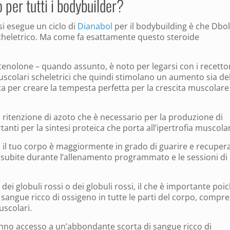
per tutti i bodybuilder?
i esegue un ciclo di
Dianabol
per il bodybuilding è che Dbol
cheletrico. Ma come fa esattamente questo steroide
enolone – quando assunto, è noto per legarsi con i recetto
muscolari scheletrici che quindi stimolano un aumento sia del
ica per creare la tempesta perfetta per la crescita muscolare
ritenzione di azoto che è necessario per la produzione di
nti per la sintesi proteica che porta all’ipertrofia muscola
, il tuo corpo è maggiormente in grado di guarire e recuper
 subite durante l’allenamento programmato e le sessioni di
ei globuli rossi o dei globuli rossi, il che è importante poic
l sangue ricco di ossigeno in tutte le parti del corpo, compres
muscolari.
anno accesso a un’abbondante scorta di sangue ricco di