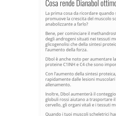
Cosa rende Dianabol ottimo 
La prima cosa da ricordare quando s
promuove la crescita del muscolo s
anabolizzante a farlo?
Bene, per cominciare il methandrost
degli androgeni situati nei tessuti 
glicogenolisi che della sintesi prote
l’aumento della forza.
Dbol è anche noto per aumentare la 
proteine C1INH e C4 che sono importa
Con l’aumento della sintesi proteica
rapidamente dalle lesioni muscolari
allenamento.
Inoltre, Dbol aumenterà il conteggio d
globuli rossi aiutano a trasportare i
cervello, gli organi vitali e i tessuti 
Quando i tuoi muscoli scheletrici h