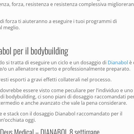
potenza, forza, resistenza e resistenza complessiva migliorera
li di forza ti aiuteranno a eseguire i tuoi programmi di
al meglio.
abol per il bodybuilding
 si tratta di eseguire un ciclo e un dosaggio di
Dianabol
è 
 e/o un allenatore esperto e professionalmente preparato.
i esporti a gravi effetti collaterali nel processo.
 dovrebbe essere visto come peculiare per l’individuo e uno
i di bodybuilding, ci sono piani di dosaggio raccomandati pe
 intermedio e anche avanzato che vale la pena considerare.
e e stack con il dosaggio Dianabol raccomandato per il
n’occhiata oggi.
 Deus Medical – DIANABOL 8 settimane