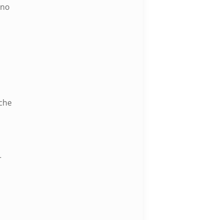
nno
che
r