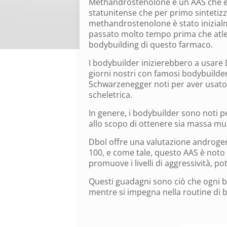
Methandrostenolone è un AAS che esi
statunitense che per primo sintetizz
methandrostenolone è stato inizial
passato molto tempo prima che atlet
bodybuilding di questo farmaco.
I bodybuilder inizierebbero a usare 
giorni nostri con famosi bodybuilder
Schwarzenegger noti per aver usat
scheletrica.
In genere, i bodybuilder sono noti p
allo scopo di ottenere sia massa mu
Dbol offre una valutazione androgen
100, e come tale, questo AAS è noto
promuove i livelli di aggressività, po
Questi guadagni sono ciò che ogni 
mentre si impegna nella routine di