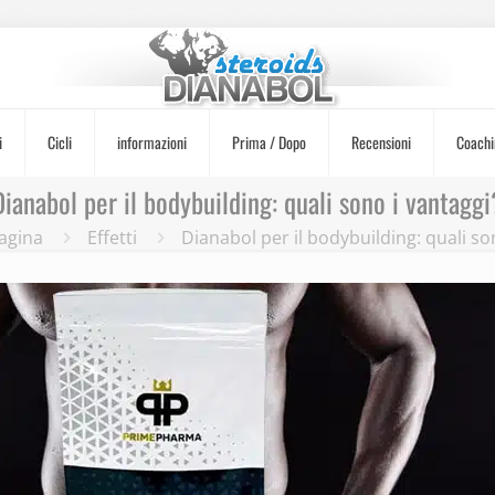
i
Cicli
informazioni
Prima / Dopo
Recensioni
Coachi
Dianabol per il bodybuilding: quali sono i vantaggi
agina
Effetti
Dianabol per il bodybuilding: quali so